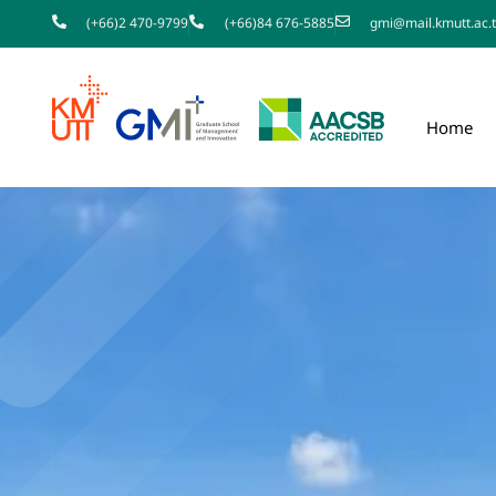
(+66)2 470-9799
(+66)84 676-5885
gmi@mail.kmutt.ac.
Home