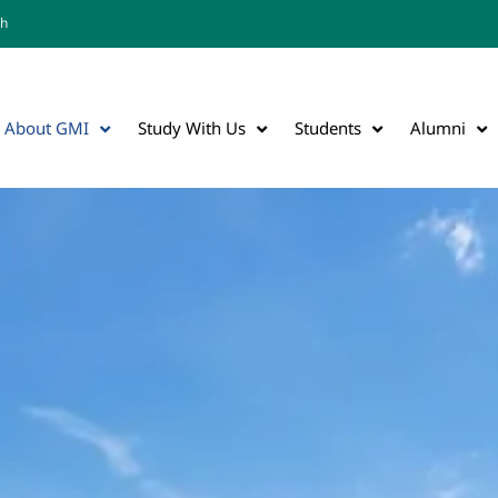
th
About GMI
Study With Us
Students
Alumni