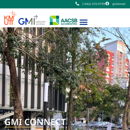
(+66)2 470-9799
gmikmutt
GMI CONNECT