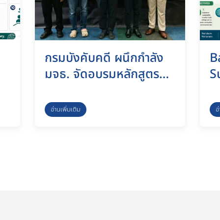
กรมบังคับคดี ผนึกกำลัง
B
มจธ. จัดอบรมหลักสูตร
S
“Team Synergy” พัฒนา
P
นิติกรมืออาชีพ มุ่งยกระดับ
อ่านเพิ่มเติม
อ
ประสิทธิภาพการทำงาน
รับมือความเปลี่ยนแปลง
ชลบุรี, 8 กรกฎาคม 2569