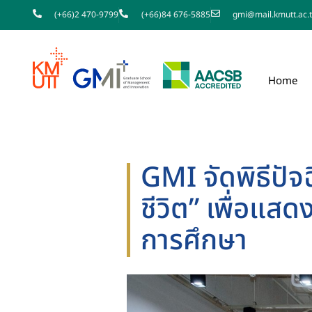
(+66)2 470-9799
(+66)84 676-5885
gmi@mail.kmutt.ac.
Home
GMI จัดพิธีปัจ
ชีวิต” เพื่อแส
การศึกษา