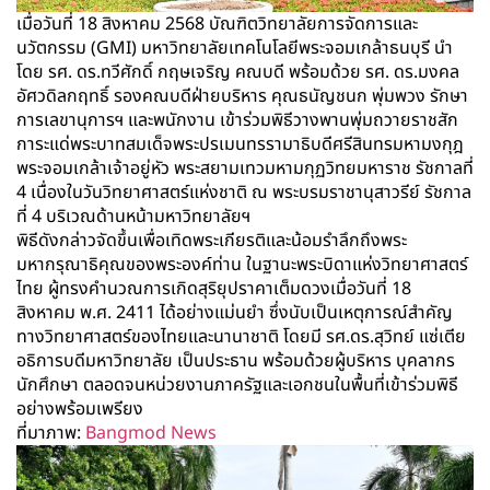
เมื่อวันที่ 18 สิงหาคม 2568 บัณฑิตวิทยาลัยการจัดการและ
นวัตกรรม (GMI) มหาวิทยาลัยเทคโนโลยีพระจอมเกล้าธนบุรี นำ
โดย รศ. ดร.ทวีศักดิ์ กฤษเจริญ คณบดี พร้อมด้วย รศ. ดร.มงคล
อัศวดิลกฤทธิ์ รองคณบดีฝ่ายบริหาร คุณธนัญชนก พุ่มพวง รักษา
การเลขานุการฯ และพนักงาน เข้าร่วมพิธีวางพานพุ่มถวายราชสัก
การะแด่พระบาทสมเด็จพระปรเมนทรรามาธิบดีศรีสินทรมหามงกุฎ
พระจอมเกล้าเจ้าอยู่หัว พระสยามเทวมหามกุฏวิทยมหาราช รัชกาลที่
4 เนื่องในวันวิทยาศาสตร์แห่งชาติ ณ พระบรมราชานุสาวรีย์ รัชกาล
ที่ 4 บริเวณด้านหน้ามหาวิทยาลัยฯ
พิธีดังกล่าวจัดขึ้นเพื่อเทิดพระเกียรติและน้อมรำลึกถึงพระ
มหากรุณาธิคุณของพระองค์ท่าน ในฐานะพระบิดาแห่งวิทยาศาสตร์
ไทย ผู้ทรงคำนวณการเกิดสุริยุปราคาเต็มดวงเมื่อวันที่ 18
สิงหาคม พ.ศ. 2411 ได้อย่างแม่นยำ ซึ่งนับเป็นเหตุการณ์สำคัญ
ทางวิทยาศาสตร์ของไทยและนานาชาติ โดยมี รศ.ดร.สุวิทย์ แซ่เตีย
อธิการบดีมหาวิทยาลัย เป็นประธาน พร้อมด้วยผู้บริหาร บุคลากร
นักศึกษา ตลอดจนหน่วยงานภาครัฐและเอกชนในพื้นที่เข้าร่วมพิธี
อย่างพร้อมเพรียง
ที่มาภาพ:
Bangmod News