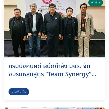
ข่าวสาร
กรมบังคับคดี ผนึกกำลัง มจธ. จัด
อบรมหลักสูตร “Team Synergy”
พัฒนานิติกรมืออาชีพ มุ่งยกระดับ
ประสิทธิภาพการทำงานรับมือความ
อ่านเพิ่มเติม
เปลี่ยนแปลง ชลบุรี, 8 กรกฎาคม
2569