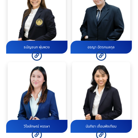
ธนัญชนก พุ่มพวง
อรญา ฉัตรกมลกุล
วิไลลักษณ์ หรรษา
นันทิยา เถื่อนพังเทียม