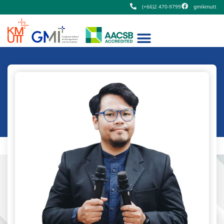
(+66)2 470-9799
gmikmutt