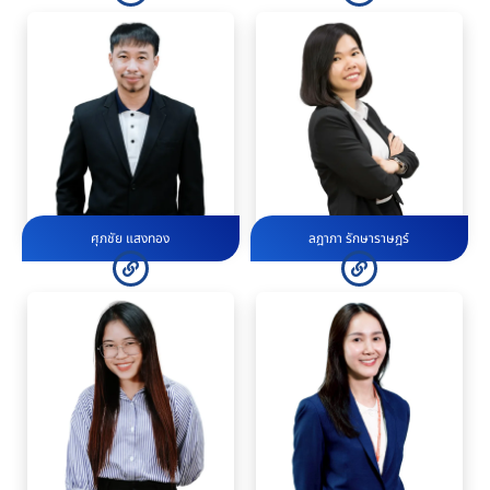
ศุภชัย แสงทอง
ลฎาภา รักษาราษฎร์