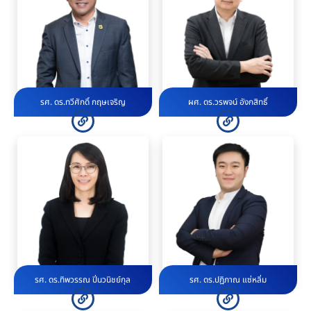
รศ. ดร.ทวีศักดิ์ กฤษเจริญ
ผศ. ดร.วรพจน์ อังกสิทธิ์
รศ. ดร.ทิพวรรณ ปิ่นวนิชย์กุล
รศ. ดร.ปฏิภาณ แซ่หลิ่ม