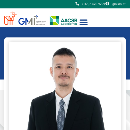
(+66)2 470-9799
gmikmutt