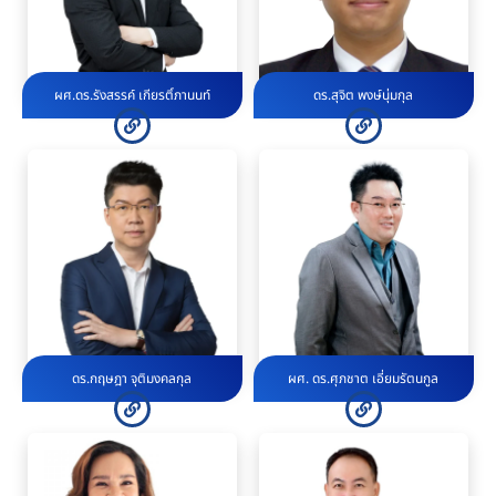
ผศ.ดร.รังสรรค์ เกียรติ์ภานนท์
ดร.สุจิต พงษ์นุ่มกุล
ดร.กฤษฎา จุติมงคลกุล
ผศ. ดร.ศุภชาต เอี่ยมรัตนกูล