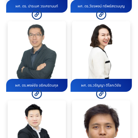
ผศ. ดร. ปารเมศ วรเศยานนท์
ผศ. ดร.วัชรพจน์ ทรัพย์สงวนบุญ
ผศ. ดร.พงษ์ชัย อธิคมรัตนกุล
ผศ. ดร.วรัญญา ติโลกะวิชัย