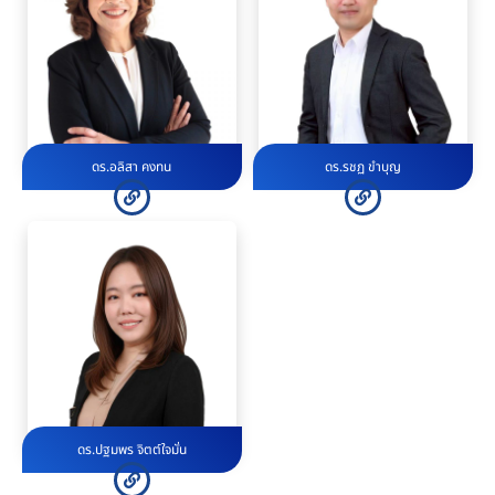
ดร.อลิสา คงทน
ดร.รชฏ ขำบุญ
ดร.ปฐมพร จิตต์ใจมั่น