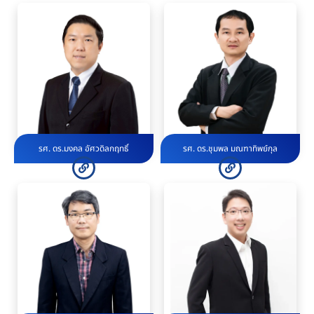
รศ. ดร.มงคล อัศวดิลกฤทธิ์
รศ. ดร.ชุมพล มณฑาทิพย์กุล