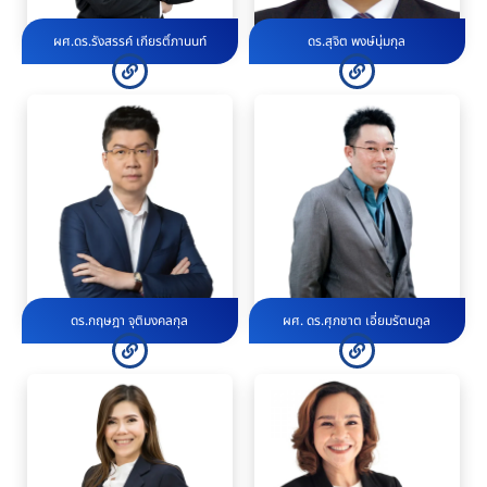
ผศ.ดร.รังสรรค์ เกียรติ์ภานนท์
ดร.สุจิต พงษ์นุ่มกุล
ดร.กฤษฎา จุติมงคลกุล
ผศ. ดร.ศุภชาต เอี่ยมรัตนกูล