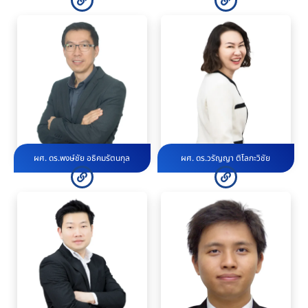
ผศ. ดร.พงษ์ชัย อธิคมรัตนกุล
ผศ. ดร.วรัญญา ติโลกะวิชัย