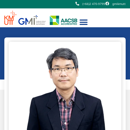
(+66)2 470-9799
gmikmutt