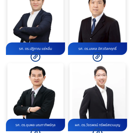
รศ. ดร.ปฏิภาณ แซ่หลิ่ม
รศ. ดร.มงคล อัศวดิลกฤทธิ์
รศ. ดร.ชุมพล มณฑาทิพย์กุล
ผศ. ดร.วัชรพจน์ ทรัพย์สงวนบุญ