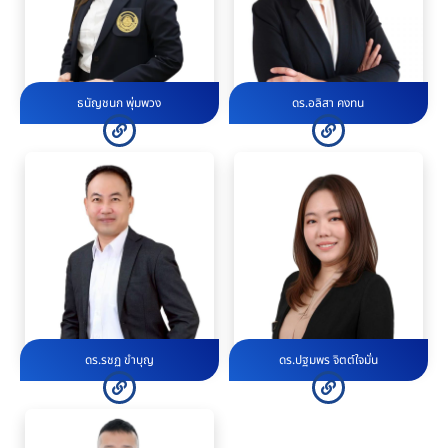
ธนัญชนก พุ่มพวง
ดร.อลิสา คงทน
ดร.รชฏ ขำบุญ
ดร.ปฐมพร จิตต์ใจมั่น