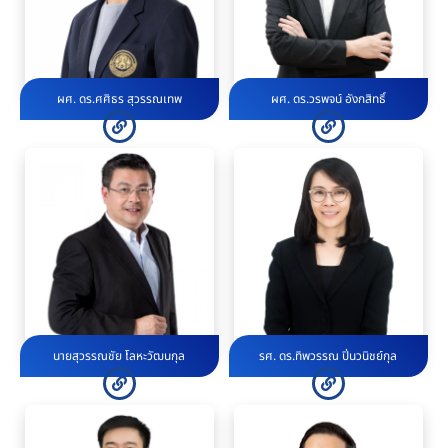
ผศ. ดร.ศศิธร สุวรรณเทพ
ผศ. ดร.วรพจน์ อังกสิทธิ์
นายสุวรรณชัย โลหะวัฒนกุล
รศ. ดร.ทิพวรรณ ปิ่นวนิชย์กุล