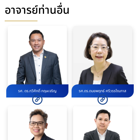
อาจารย์ท่านอื่น
รศ. ดร.ทวีศักดิ์ กฤษเจริญ
รศ.ดร.ดนยพฤทธ์ ศรีวรรโณภาส