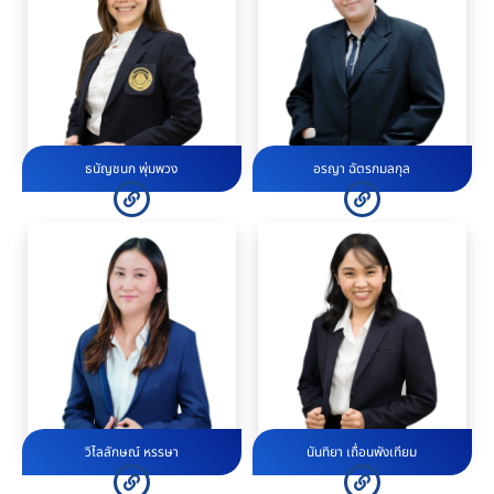
ธนัญชนก พุ่มพวง
อรญา ฉัตรกมลกุล
วิไลลักษณ์ หรรษา
นันทิยา เถื่อนพังเทียม