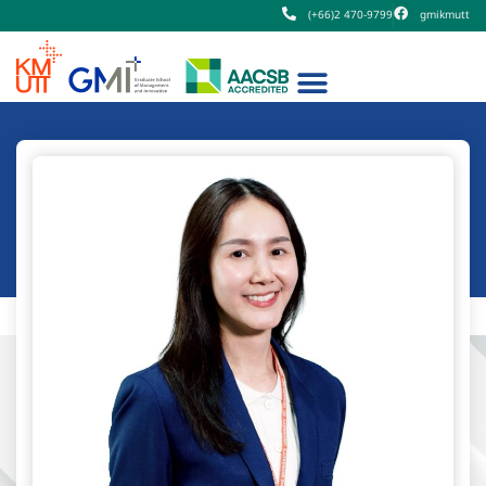
(+66)2 470-9799
gmikmutt