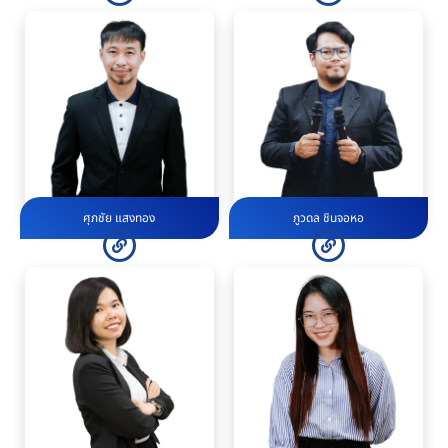
ศุภชัย แสงทอง
ภูวดล ชินจอหอ