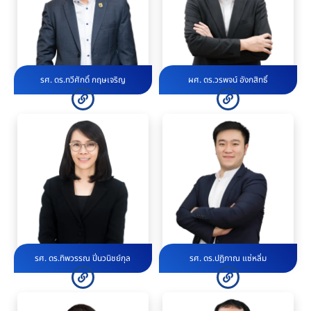
รศ. ดร.ทวีศักดิ์ กฤษเจริญ
ผศ. ดร.วรพจน์ อังกสิทธิ์
รศ. ดร.ทิพวรรณ ปิ่นวนิชย์กุล
รศ. ดร.ปฏิภาณ แซ่หลิ่ม