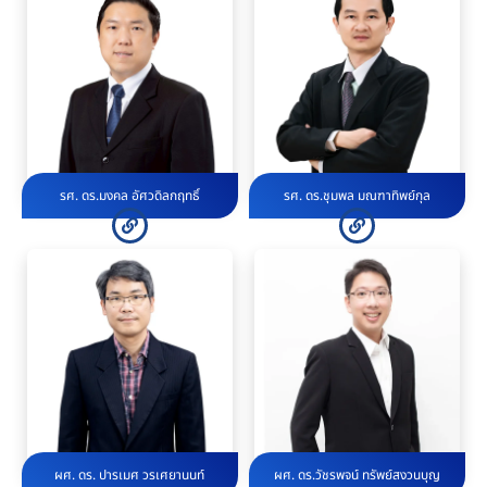
รศ. ดร.มงคล อัศวดิลกฤทธิ์
รศ. ดร.ชุมพล มณฑาทิพย์กุล
ผศ. ดร. ปารเมศ วรเศยานนท์
ผศ. ดร.วัชรพจน์ ทรัพย์สงวนบุญ