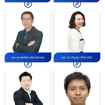
ผศ. ดร.พงษ์ชัย อธิคมรัตนกุล
ผศ. ดร.วรัญญา ติโลกะวิชัย