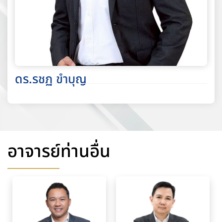
ดร.รชฏ ขำบุญ
อาจารย์ท่านอื่น