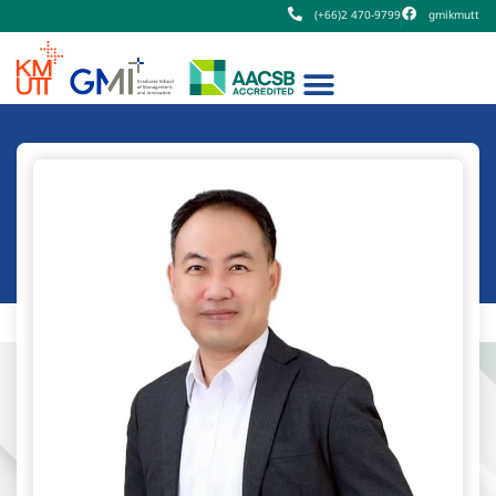
(+66)2 470-9799
gmikmutt