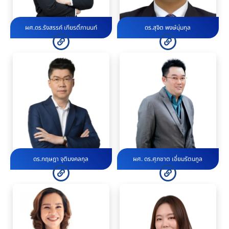
ผศ.ดร.รังสรรค์ เกียรติ์ภานนท์
ดร.สุจิต พงษ์นุ่มกุล
ดร.กฤษฎา จุติมงคลกุล
ผศ. ดร.ศุภชาต เอี่ยมรัตนกูล