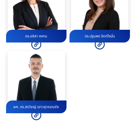
ดร.อลิสา คงทน
ดร.ปฐมพร จิตต์ใจมั่น
ผศ. ดร.สรวิชญ์ เยาวสุวรรณชัย