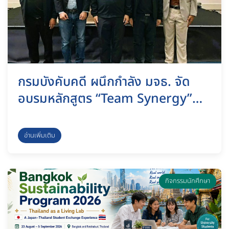
กรมบังคับคดี ผนึกกำลัง มจธ. จัด
อบรมหลักสูตร “Team Synergy”
พัฒนานิติกรมืออาชีพ มุ่งยกระดับ
ประสิทธิภาพการทำงานรับมือความ
อ่านเพิ่มเติม
เปลี่ยนแปลง ชลบุรี, 8 กรกฎาคม
2569
กิจกรรมนักศึกษา