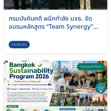
กรมบังคับคดี ผนึกกำลัง มจธ. จัด
อบรมหลักสูตร “Team Synergy”
พัฒนานิติกรมืออาชีพ มุ่งยกระดับ
ประสิทธิภาพการทำงานรับมือความ
อ่านเพิ่มเติม
เปลี่ยนแปลง ชลบุรี, 8 กรกฎาคม
2569
กิจกรรมนักศึกษา