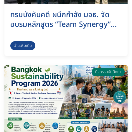
กรมบังคับคดี ผนึกกำลัง มจธ. จัด
อบรมหลักสูตร “Team Synergy”
พัฒนานิติกรมืออาชีพ มุ่งยกระดับ
ประสิทธิภาพการทำงานรับมือความ
อ่านเพิ่มเติม
เปลี่ยนแปลง ชลบุรี, 8 กรกฎาคม
2569
กิจกรรมนักศึกษา