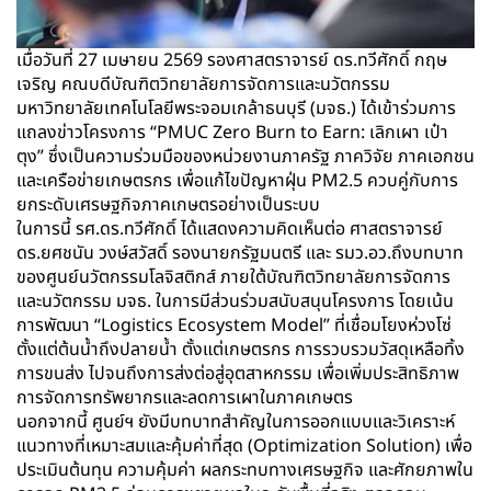
เมื่อวันที่ 27 เมษายน 2569 รองศาสตราจารย์ ดร.ทวีศักดิ์ กฤษ
เจริญ คณบดีบัณฑิตวิทยาลัยการจัดการและนวัตกรรม
มหาวิทยาลัยเทคโนโลยีพระจอมเกล้าธนบุรี (มจธ.) ได้เข้าร่วมการ
แถลงข่าวโครงการ “PMUC Zero Burn to Earn: เลิกเผา เป๋า
ตุง” ซึ่งเป็นความร่วมมือของหน่วยงานภาครัฐ ภาควิจัย ภาคเอกชน
และเครือข่ายเกษตรกร เพื่อแก้ไขปัญหาฝุ่น PM2.5 ควบคู่กับการ
ยกระดับเศรษฐกิจภาคเกษตรอย่างเป็นระบบ
ในการนี้ รศ.ดร.ทวีศักดิ์ ได้แสดงความคิดเห็นต่อ ศาสตราจารย์
ดร.ยศชนัน วงษ์สวัสดิ์ รองนายกรัฐมนตรี และ รมว.อว.ถึงบทบาท
ของศูนย์นวัตกรรมโลจิสติกส์ ภายใต้บัณฑิตวิทยาลัยการจัดการ
และนวัตกรรม มจธ. ในการมีส่วนร่วมสนับสนุนโครงการ โดยเน้น
การพัฒนา “Logistics Ecosystem Model” ที่เชื่อมโยงห่วงโซ่
ตั้งแต่ต้นน้ำถึงปลายน้ำ ตั้งแต่เกษตรกร การรวบรวมวัสดุเหลือทิ้ง
การขนส่ง ไปจนถึงการส่งต่อสู่อุตสาหกรรม เพื่อเพิ่มประสิทธิภาพ
การจัดการทรัพยากรและลดการเผาในภาคเกษตร
นอกจากนี้ ศูนย์ฯ ยังมีบทบาทสำคัญในการออกแบบและวิเคราะห์
แนวทางที่เหมาะสมและคุ้มค่าที่สุด (Optimization Solution) เพื่อ
ประเมินต้นทุน ความคุ้มค่า ผลกระทบทางเศรษฐกิจ และศักยภาพใน