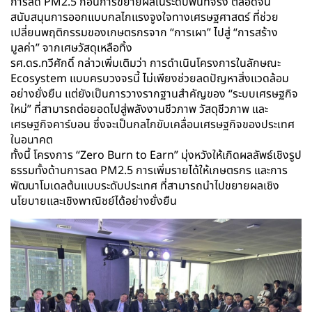
การลด PM2.5 ก่อนการขยายผลในระดับพื้นที่จริง ตลอดจน
สนับสนุนการออกแบบกลไกแรงจูงใจทางเศรษฐศาสตร์ ที่ช่วย
เปลี่ยนพฤติกรรมของเกษตรกรจาก “การเผา” ไปสู่ “การสร้าง
มูลค่า” จากเศษวัสดุเหลือทิ้ง
รศ.ดร.ทวีศักดิ์ กล่าวเพิ่มเติมว่า การดำเนินโครงการในลักษณะ
Ecosystem แบบครบวงจรนี้ ไม่เพียงช่วยลดปัญหาสิ่งแวดล้อม
อย่างยั่งยืน แต่ยังเป็นการวางรากฐานสำคัญของ “ระบบเศรษฐกิจ
ใหม่” ที่สามารถต่อยอดไปสู่พลังงานชีวภาพ วัสดุชีวภาพ และ
เศรษฐกิจคาร์บอน ซึ่งจะเป็นกลไกขับเคลื่อนเศรษฐกิจของประเทศ
ในอนาคต
ทั้งนี้ โครงการ “Zero Burn to Earn” มุ่งหวังให้เกิดผลลัพธ์เชิงรูป
ธรรมทั้งด้านการลด PM2.5 การเพิ่มรายได้ให้เกษตรกร และการ
พัฒนาโมเดลต้นแบบระดับประเทศ ที่สามารถนำไปขยายผลเชิง
นโยบายและเชิงพาณิชย์ได้อย่างยั่งยืน